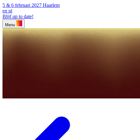
5 & 6 februari 2027
Haarlem
en
nl
Blijf up to date!
Menu