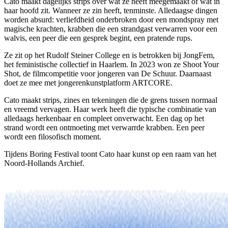
Cato maakt dagelijks strips over wat ze heeft meegemaakt of wat in
haar hoofd zit. Wanneer ze zin heeft, tenminste. Alledaagse dingen
worden absurd: verliefdheid onderbroken door een mondspray met
magische krachten, krabben die een strandgast verwarren voor een
walvis, een peer die een gesprek begint, een pratende rups.
Ze zit op het Rudolf Steiner College en is betrokken bij JongFem,
het feministische collectief in Haarlem. In 2023 won ze Shoot Your
Shot, de filmcompetitie voor jongeren van De Schuur. Daarnaast
doet ze mee met jongerenkunstplatform ARTCORE.
Cato maakt strips, zines en tekeningen die de grens tussen normaal
en vreemd vervagen. Haar werk heeft die typische combinatie van
alledaags herkenbaar en compleet onverwacht. Een dag op het
strand wordt een ontmoeting met verwarrde krabben. Een peer
wordt een filosofisch moment.
Tijdens Boring Festival toont Cato haar kunst op een raam van het
Noord-Hollands Archief.