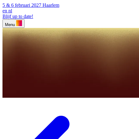
5 & 6 februari 2027
Haarlem
en
nl
Blijf up to date!
Menu