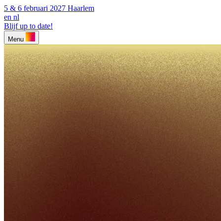
5 & 6 februari 2027
Haarlem
en
nl
Blijf up to date!
Menu